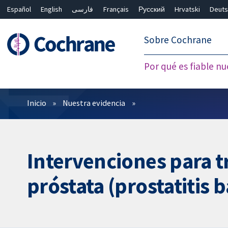
Español
English
فارسی
Français
Русский
Hrvatski
Deuts
繁體中文
简体中文
Sobre Cochrane
Por qué es fiable nu
Filtros
Inicio
Nuestra evidencia
Intervenciones para tr
próstata (prostatitis 