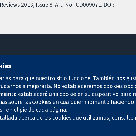
eviews 2013, Issue 8. Art. No.: CD009071. DOI:
11-13 Cavendish Square
kies
Londres
W1G 0AN
arias para que nuestro sitio funcione. También nos gus
Reino Unido
ayudarnos a mejorarla. No estableceremos cookies opci
amienta establecerá una cookie en su dispositivo para r
ias sobre las cookies en cualquier momento haciendo c
s" en el pie de cada página.
allada acerca de las cookies que utilizamos, consulte
any limited by guarantee (no. 03044323) registered in England & W
Términos y condiciones del sitio web
|
Responsabili