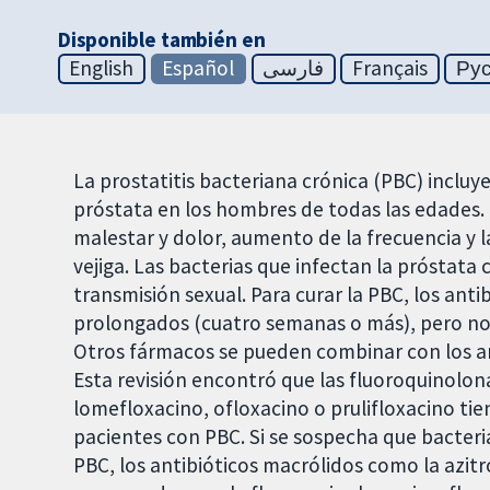
Disponible también en
English
Español
فارسی
Français
Ру
La prostatitis bacteriana crónica (PBC) incluye
próstata en los hombres de todas las edades.
malestar y dolor, aumento de la frecuencia y 
vejiga. Las bacterias que infectan la próstata
transmisión sexual. Para curar la PBC, los ant
prolongados (cuatro semanas o más), pero no
Otros fármacos se pueden combinar con los an
Esta revisión encontró que las fluoroquinolon
lomefloxacino, ofloxacino o prulifloxacino tie
pacientes con PBC. Si se sospecha que bacteria
PBC, los antibióticos macrólidos como la azit