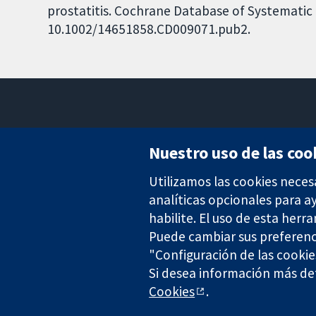
prostatitis. Cochrane Database of Systematic R
10.1002/14651858.CD009071.pub2.
Nuestro uso de las coo
Utilizamos las cookies neces
Evidencia fiable.
Decisiones informadas.
analíticas opcionales para 
Mejor salud.
habilite. El uso de esta herr
Puede cambiar sus preferenc
"Configuración de las cookie
Si desea información más det
The Cochrane Collaboration is a charity (no. 1045921) and a comp
Cookies
.
Copyright © 2026 The Cochrane Collaboration