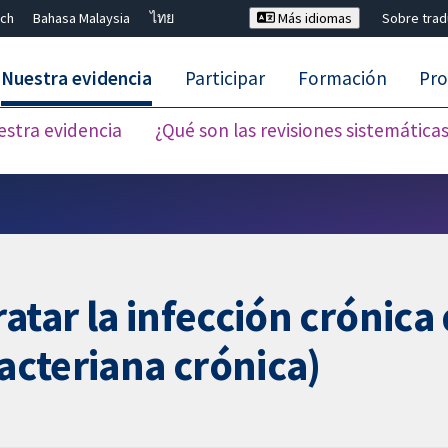
ch
Bahasa Malaysia
ไทย
Más idiomas
Sobre tra
Nuestra evidencia
Participar
Formación
Pro
estra evidencia
¿Qué son las revisiones sistemática
Cerrar búsqueda ✖
atar la infección crónica 
bacteriana crónica)