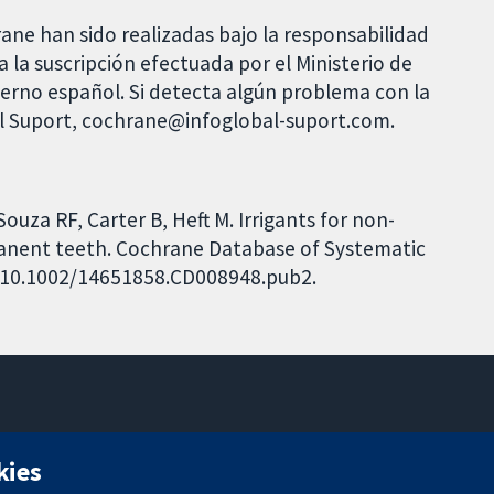
rane han sido realizadas bajo la responsabilidad
 la suscripción efectuada por el Ministerio de
bierno español. Si detecta algún problema con la
al Suport, cochrane@infoglobal-suport.com.
ouza RF, Carter B, Heft M. Irrigants for non-
manent teeth. Cochrane Database of Systematic
I: 10.1002/14651858.CD008948.pub2.
11-13 Cavendish Square
kies
Londres