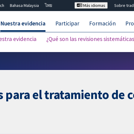
ch
Bahasa Malaysia
ไทย
Más idiomas
Sobre tra
Nuestra evidencia
Participar
Formación
Pro
estra evidencia
¿Qué son las revisiones sistemática
Cerrar búsqueda ✖
s para el tratamiento de 