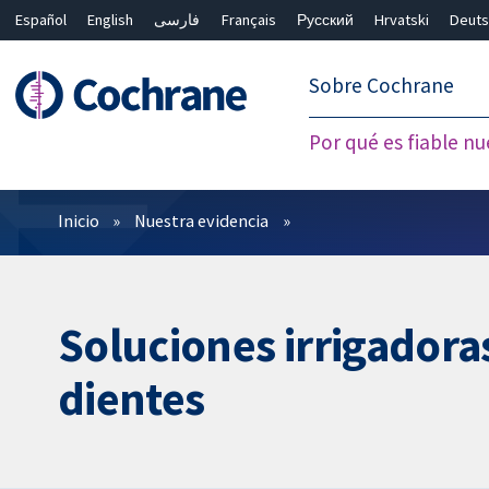
Español
English
فارسی
Français
Русский
Hrvatski
Deuts
繁體中文
简体中文
Sobre Cochrane
Por qué es fiable nu
Filtros
Inicio
Nuestra evidencia
Soluciones irrigadora
dientes