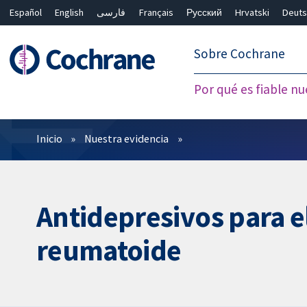
Español
English
فارسی
Français
Русский
Hrvatski
Deuts
繁體中文
简体中文
Sobre Cochrane
Por qué es fiable nu
Filtros
Inicio
Nuestra evidencia
Antidepresivos para el
reumatoide