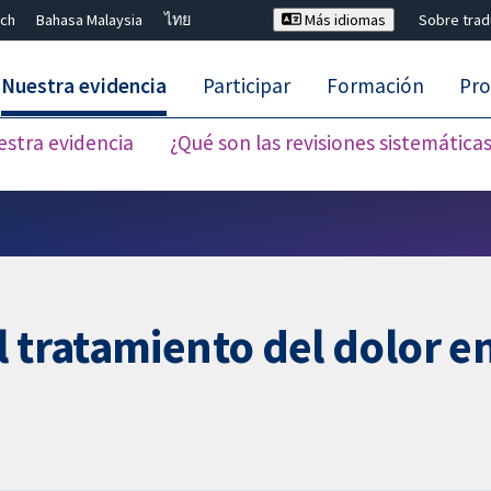
ch
Bahasa Malaysia
ไทย
Más idiomas
Sobre tra
Nuestra evidencia
Participar
Formación
Pro
estra evidencia
¿Qué son las revisiones sistemática
Cerrar búsqueda ✖
 tratamiento del dolor en 