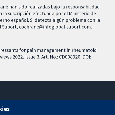
rane han sido realizadas bajo la responsabilidad
 la suscripción efectuada por el Ministerio de
bierno español. Si detecta algún problema con la
al Suport, cochrane@infoglobal-suport.com.
epressants for pain management in rheumatoid
iews 2022, Issue 3. Art. No.: CD008920. DOI:
11-13 Cavendish Square
kies
Londres