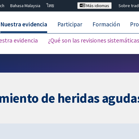
ch
Bahasa Malaysia
ไทย
Más idiomas
Sobre tra
Nuestra evidencia
Participar
Formación
Pro
estra evidencia
¿Qué son las revisiones sistemática
Cerrar búsqueda ✖
tamiento de heridas aguda