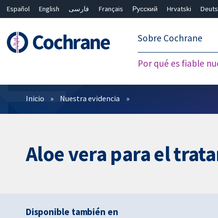
Español
English
فارسی
Français
Русский
Hrvatski
Deuts
繁體中文
简体中文
Sobre Cochrane
Por qué es fiable nu
Filtros
Inicio
Nuestra evidencia
Aloe vera para el tra
Disponible también en