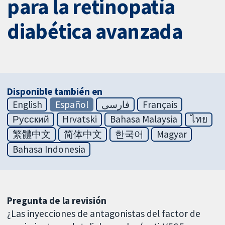
para la retinopatía
diabética avanzada
Disponible también en
English
Español
فارسی
Français
Русский
Hrvatski
Bahasa Malaysia
ไทย
繁體中文
简体中文
한국어
Magyar
Bahasa Indonesia
Pregunta de la revisión
¿Las inyecciones de antagonistas del factor de