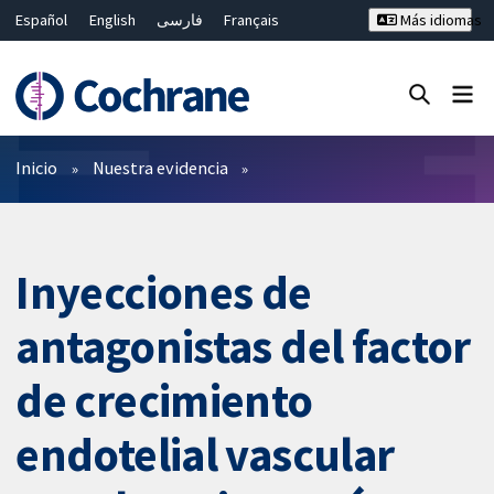
Español
English
فارسی
Français
Más idiomas
Русский
Hrvatski
Deutsch
Bahasa Malaysia
ไทย
繁體中文
简体中文
Cerrar búsqueda ✖
Filtros
Inicio
Nuestra evidencia
Inyecciones de
antagonistas del factor
de crecimiento
endotelial vascular