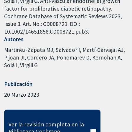
Solà I, Virgili G. Anti-vascular endothelial growth
factor for proliferative diabetic retinopathy.
Cochrane Database of Systematic Reviews 2023,
Issue 3. Art. No.: CD008721. DOI:
10.1002/14651858.CD008721.pub3.
Autores
Martinez-Zapata MJ
Salvador I
Martí-Carvajal AJ
Pijoan JI
Cordero JA
Ponomarev D
Kernohan A
Solà I
Virgili G
Publicación
20 Marzo 2023
Ver la revisión completa en la
Biblioteca Cochrane