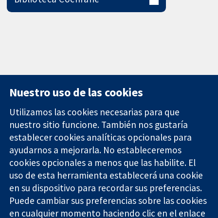
Nuestro uso de las cookies
Utilizamos las cookies necesarias para que
nuestro sitio funcione. También nos gustaría
11-13 Cavendish
Contacto
establecer cookies analíticas opcionales para
Square
Noticias
ayudarnos a mejorarla. No estableceremos
Evidencia fiable.
Londres
Prensa
Decisiones
cookies opcionales a menos que las habilite. El
W1G 0AN
Sobre
informadas.
Reino Unido
nosotros
uso de esta herramienta establecerá una cookie
Mejor salud.
Empleo
en su dispositivo para recordar sus preferencias.
Cochrane
Puede cambiar sus preferencias sobre las cookies
Library
en cualquier momento haciendo clic en el enlace