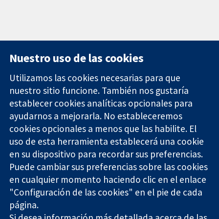
Nuestro uso de las cookies
Utilizamos las cookies necesarias para que
nuestro sitio funcione. También nos gustaría
11-13 Cavendish
Contacto
establecer cookies analíticas opcionales para
Square
Noticias
Evidencia fiable.
ayudarnos a mejorarla. No estableceremos
Londres
Prensa
Decisiones
W1G 0AN
Sobre
cookies opcionales a menos que las habilite. El
informadas.
Reino Unido
nosotros
uso de esta herramienta establecerá una cookie
Mejor salud.
Empleo
en su dispositivo para recordar sus preferencias.
Cochrane
Puede cambiar sus preferencias sobre las cookies
Library
en cualquier momento haciendo clic en el enlace
"Configuración de las cookies" en el pie de cada
página.
The Cochrane Collaboration is a charity (no. 1045921) and a
Si desea información más detallada acerca de las
company limited by guarantee (no. 03044323) registered in