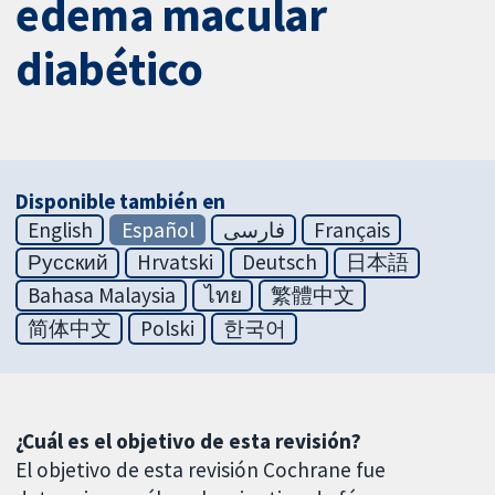
edema macular
diabético
Disponible también en
English
Español
فارسی
Français
Русский
Hrvatski
Deutsch
日本語
Bahasa Malaysia
ไทย
繁體中文
简体中文
Polski
한국어
¿Cuál es el objetivo de esta revisión?
El objetivo de esta revisión Cochrane fue