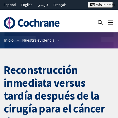
Español
English
فارسی
Français
Más idiomas
Русский
Hrvatski
Deutsch
Bahasa Malaysia
ไทย
繁體中文
简体中文
Cerrar búsqueda ✖
Filtros
Inicio
Nuestra evidencia
Reconstrucción
inmediata versus
tardía después de la
cirugía para el cáncer