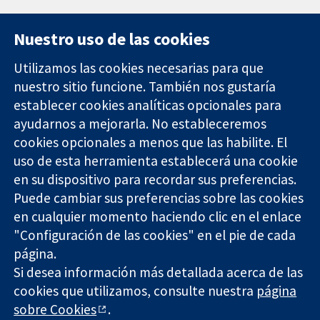
Nuestro uso de las cookies
Utilizamos las cookies necesarias para que
nuestro sitio funcione. También nos gustaría
11-13 Cavendish
Contacto
establecer cookies analíticas opcionales para
Square
Noticias
ayudarnos a mejorarla. No estableceremos
Evidencia fiable.
Londres
Prensa
Decisiones
cookies opcionales a menos que las habilite. El
W1G 0AN
Sobre
informadas.
Reino Unido
nosotros
uso de esta herramienta establecerá una cookie
Mejor salud.
Empleo
en su dispositivo para recordar sus preferencias.
Cochrane
Puede cambiar sus preferencias sobre las cookies
Library
en cualquier momento haciendo clic en el enlace
"Configuración de las cookies" en el pie de cada
página.
The Cochrane Collaboration is a charity (no. 1045921) and a
Si desea información más detallada acerca de las
company limited by guarantee (no. 03044323) registered in
cookies que utilizamos, consulte nuestra
página
England & Wales. VAT registration number GB 718 2127 49.
sobre Cookies
.
Copyright © 2026 The Cochrane Collaboration