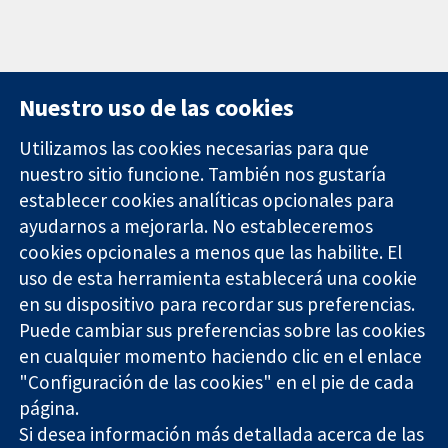
Nuestro uso de las cookies
Utilizamos las cookies necesarias para que
nuestro sitio funcione. También nos gustaría
11-13 Cavendish
Contacto
establecer cookies analíticas opcionales para
Square
Noticias
ayudarnos a mejorarla. No estableceremos
Evidencia fiable.
Londres
Prensa
Decisiones
cookies opcionales a menos que las habilite. El
W1G 0AN
Sobre
informadas.
Reino Unido
nosotros
uso de esta herramienta establecerá una cookie
Mejor salud.
Empleo
en su dispositivo para recordar sus preferencias.
Cochrane
Puede cambiar sus preferencias sobre las cookies
Library
en cualquier momento haciendo clic en el enlace
"Configuración de las cookies" en el pie de cada
página.
The Cochrane Collaboration is a charity (no. 1045921) and a
Si desea información más detallada acerca de las
company limited by guarantee (no. 03044323) registered in