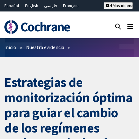
Español
English
فارسی
Français
Más idiomas
Русский
Hrvatski
Deutsch
Bahasa Malaysia
ไทย
繁體中文
简体中文
Cerrar búsqueda ✖
Filtros
Inicio
Nuestra evidencia
Estrategias de
monitorización óptima
para guiar el cambio
de los regímenes