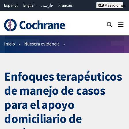
Español
English
فارسی
Français
Más idiomas
Русский
Hrvatski
Deutsch
Bahasa Malaysia
ไทย
繁體中文
简体中文
Cerrar búsqueda ✖
Filtros
Inicio
Nuestra evidencia
Enfoques terapéuticos
de manejo de casos
para el apoyo
domiciliario de