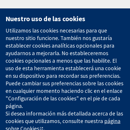
Nuestro uso de las cookies
Utilizamos las cookies necesarias para que
nuestro sitio funcione. También nos gustaría
11-13 Cavendish
Contacto
establecer cookies analíticas opcionales para
Square
Noticias
ayudarnos a mejorarla. No estableceremos
Evidencia fiable.
Londres
Prensa
Decisiones
W1G 0AN
Sobre
cookies opcionales a menos que las habilite. El
informadas.
Reino Unido
nosotros
uso de esta herramienta establecerá una cookie
Mejor salud.
Empleo
en su dispositivo para recordar sus preferencias.
Cochrane
Puede cambiar sus preferencias sobre las cookies
Library
en cualquier momento haciendo clic en el enlace
"Configuración de las cookies" en el pie de cada
página.
The Cochrane Collaboration is a charity (no. 1045921) and a
Si desea información más detallada acerca de las
company limited by guarantee (no. 03044323) registered in
England & Wales. VAT registration number GB 718 2127 49.
cookies que utilizamos, consulte nuestra
página
sobre Cookies
.