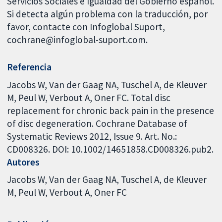
Servicios Sociales e Igualdad del Gobierno español.
Si detecta algún problema con la traducción, por
favor, contacte con Infoglobal Suport,
cochrane@infoglobal-suport.com.
Referencia
Jacobs W, Van der Gaag NA, Tuschel A, de Kleuver
M, Peul W, Verbout A, Oner FC. Total disc
replacement for chronic back pain in the presence
of disc degeneration. Cochrane Database of
Systematic Reviews 2012, Issue 9. Art. No.:
CD008326. DOI: 10.1002/14651858.CD008326.pub2.
Autores
Jacobs W
Van der Gaag NA
Tuschel A
de Kleuver
M
Peul W
Verbout A
Oner FC