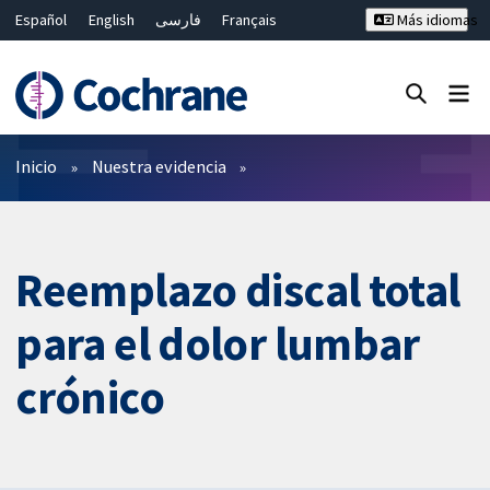
Español
English
فارسی
Français
Más idiomas
Русский
Hrvatski
Deutsch
Bahasa Malaysia
ไทย
繁體中文
简体中文
Cerrar búsqueda ✖
Filtros
Inicio
Nuestra evidencia
Reemplazo discal total
para el dolor lumbar
crónico