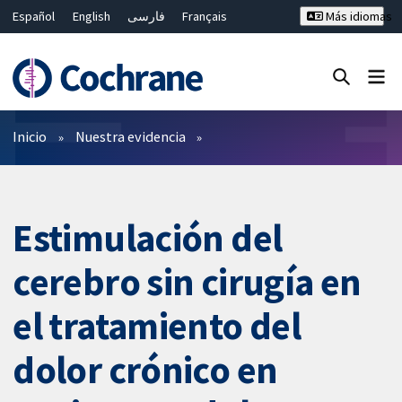
Español
English
فارسی
Français
Más idiomas
Русский
Hrvatski
Deutsch
Bahasa Malaysia
ไทย
繁體中文
简体中文
Cerrar búsqueda ✖
Filtros
Inicio
Nuestra evidencia
Estimulación del
cerebro sin cirugía en
el tratamiento del
dolor crónico en