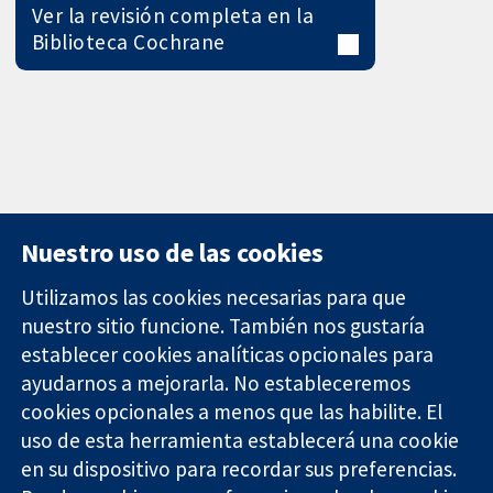
Ver la revisión completa en la
Biblioteca Cochrane
Nuestro uso de las cookies
Utilizamos las cookies necesarias para que
nuestro sitio funcione. También nos gustaría
11-13 Cavendish
Contacto
establecer cookies analíticas opcionales para
Square
Noticias
ayudarnos a mejorarla. No estableceremos
Evidencia fiable.
Londres
Prensa
Decisiones
W1G 0AN
Sobre
cookies opcionales a menos que las habilite. El
informadas.
Reino Unido
nosotros
uso de esta herramienta establecerá una cookie
Mejor salud.
Empleo
en su dispositivo para recordar sus preferencias.
Cochrane