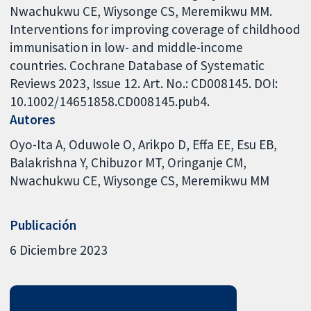
Nwachukwu CE, Wiysonge CS, Meremikwu MM.
Interventions for improving coverage of childhood
immunisation in low- and middle-income
countries. Cochrane Database of Systematic
Reviews 2023, Issue 12. Art. No.: CD008145. DOI:
10.1002/14651858.CD008145.pub4.
Autores
Oyo-Ita A
Oduwole O
Arikpo D
Effa EE
Esu EB
Balakrishna Y
Chibuzor MT
Oringanje CM
Nwachukwu CE
Wiysonge CS
Meremikwu MM
Publicación
6 Diciembre 2023