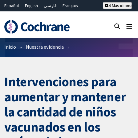
Español
English
فارسی
Français
Más idiomas
Русский
Hrvatski
Deutsch
Bahasa Malaysia
ไทย
繁體中文
简体中文
Cerrar búsqueda ✖
Filtros
Inicio
Nuestra evidencia
Intervenciones para
aumentar y mantener
la cantidad de niños
vacunados en los