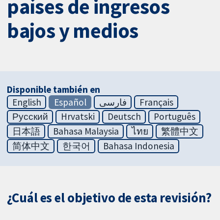
países de ingresos
bajos y medios
Disponible también en
English
Español
فارسی
Français
Русский
Hrvatski
Deutsch
Português
日本語
Bahasa Malaysia
ไทย
繁體中文
简体中文
한국어
Bahasa Indonesia
¿Cuál es el objetivo de esta revisión?