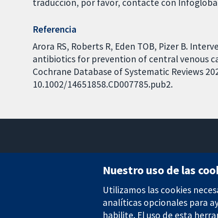
traducción, por favor, contacte con Infoglob
Referencia
Arora RS, Roberts R, Eden TOB, Pizer B. Inter
antibiotics for prevention of central venous c
Cochrane Database of Systematic Reviews 2022,
10.1002/14651858.CD007785.pub2.
Nuestro uso de las coo
Utilizamos las cookies neces
Evidencia fiable.
Decisiones informadas.
analíticas opcionales para 
Mejor salud.
habilite. El uso de esta herr