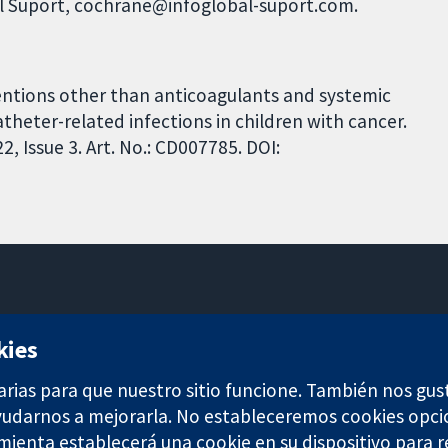
al Suport, cochrane@infoglobal-suport.com.
ventions other than anticoagulants and systemic
atheter-related infections in children with cancer.
 Issue 3. Art. No.: CD007785. DOI:
11-13 Cavendish Square
kies
Londres
W1G 0AN
arias para que nuestro sitio funcione. También nos gus
Reino Unido
ayudarnos a mejorarla. No estableceremos cookies opci
amienta establecerá una cookie en su dispositivo para r