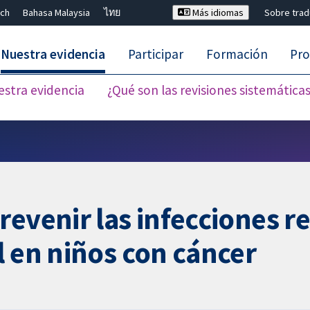
ch
Bahasa Malaysia
ไทย
Más idiomas
Sobre tra
Nuestra evidencia
Participar
Formación
Pro
estra evidencia
¿Qué son las revisiones sistemática
Cerrar búsqueda ✖
revenir las infecciones r
l en niños con cáncer