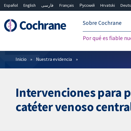
Español
English
فارسی
Français
Русский
Hrvatski
Deuts
繁體中文
简体中文
Sobre Cochrane
Por qué es fiable nu
Filtros
Inicio
Nuestra evidencia
Intervenciones para p
catéter venoso centra