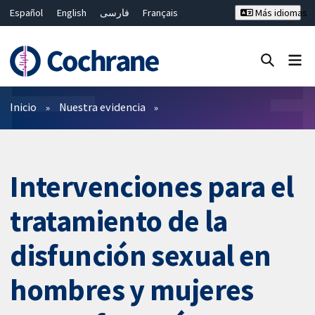
Español
English
فارسی
Français
Más idiomas
Русский
Hrvatski
Deutsch
Bahasa Malaysia
ไทย
繁體中文
简体中文
Cerrar búsqueda ✖
Filtros
Inicio
Nuestra evidencia
Intervenciones para el
tratamiento de la
disfunción sexual en
hombres y mujeres