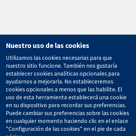
Nuestro uso de las cookies
Utilizamos las cookies necesarias para que
nuestro sitio funcione. También nos gustaría
11-13 Cavendish
Contacto
establecer cookies analíticas opcionales para
Square
Noticias
ayudarnos a mejorarla. No estableceremos
Evidencia fiable.
Londres
Prensa
Decisiones
W1G 0AN
Sobre
cookies opcionales a menos que las habilite. El
informadas.
Reino Unido
nosotros
uso de esta herramienta establecerá una cookie
Mejor salud.
Empleo
en su dispositivo para recordar sus preferencias.
Cochrane
Puede cambiar sus preferencias sobre las cookies
Library
en cualquier momento haciendo clic en el enlace
"Configuración de las cookies" en el pie de cada