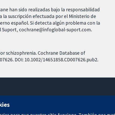
rane han sido realizadas bajo la responsabilidad
 la suscripción efectuada por el Ministerio de
bierno español. Si detecta algún problema con la
al Suport, cochrane@infoglobal-suport.com.
 for schizophrenia. Cochrane Database of
CD007626. DOI: 10.1002/14651858.CD007626.pub2.
11-13 Cavendish Square
kies
Londres
W1G 0AN
arias para que nuestro sitio funcione. También nos gus