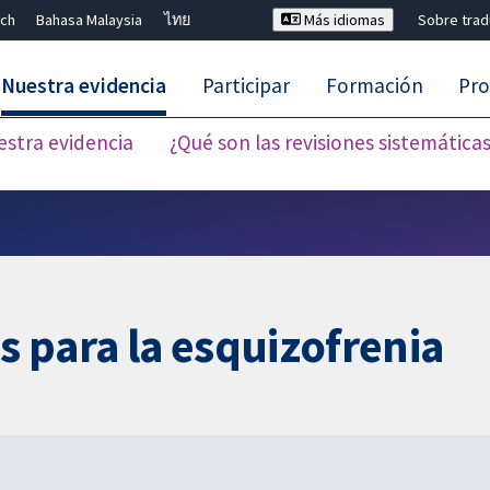
ch
Bahasa Malaysia
ไทย
Más idiomas
Sobre tra
Nuestra evidencia
Participar
Formación
Pro
estra evidencia
¿Qué son las revisiones sistemática
Cerrar búsqueda ✖
 para la esquizofrenia