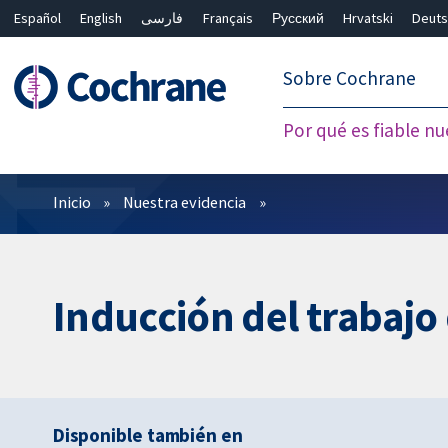
Español
English
فارسی
Français
Русский
Hrvatski
Deuts
繁體中文
简体中文
Sobre Cochrane
Por qué es fiable nu
Filtros
Inicio
Nuestra evidencia
Inducción del trabajo 
Disponible también en