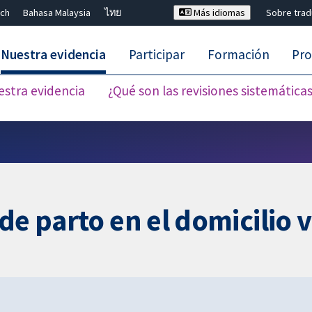
ch
Bahasa Malaysia
ไทย
Más idiomas
Sobre tra
Nuestra evidencia
Participar
Formación
Pro
estra evidencia
¿Qué son las revisiones sistemática
Cerrar búsqueda ✖
de parto en el domicilio v