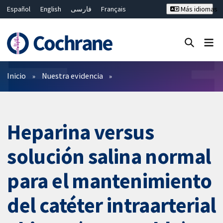
Español
English
فارسی
Français
Más idiomas
Русский
Hrvatski
Deutsch
Bahasa Malaysia
ไทย
繁體中文
简体中文
Cerrar búsqueda ✖
Filtros
Inicio
Nuestra evidencia
Heparina versus
solución salina normal
para el mantenimiento
del catéter intraarterial