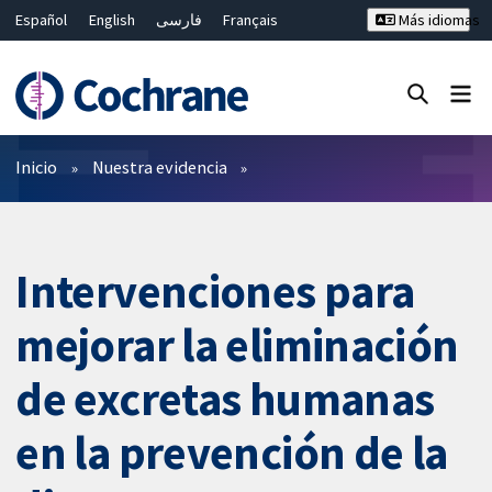
Español
English
فارسی
Français
Más idiomas
Русский
Hrvatski
Deutsch
Bahasa Malaysia
ไทย
繁體中文
简体中文
Cerrar búsqueda ✖
Filtros
Inicio
Nuestra evidencia
Intervenciones para
mejorar la eliminación
de excretas humanas
en la prevención de la