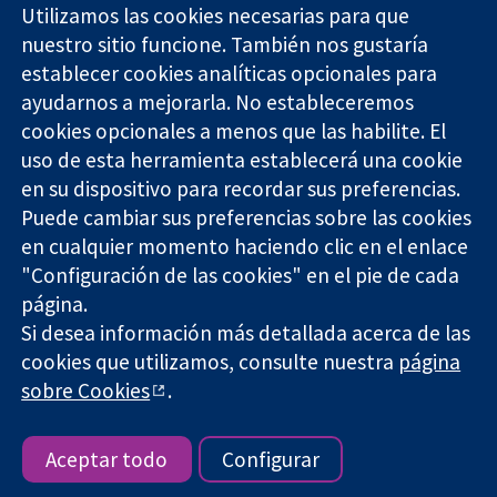
Utilizamos las cookies necesarias para que
nuestro sitio funcione. También nos gustaría
11-13 Cavendish
Contacto
establecer cookies analíticas opcionales para
Square
Noticias
ayudarnos a mejorarla. No estableceremos
Evidencia fiable.
Londres
Prensa
Decisiones
cookies opcionales a menos que las habilite. El
W1G 0AN
Sobre
informadas.
Reino Unido
nosotros
uso de esta herramienta establecerá una cookie
Mejor salud.
Empleo
en su dispositivo para recordar sus preferencias.
Cochrane
Puede cambiar sus preferencias sobre las cookies
Library
en cualquier momento haciendo clic en el enlace
"Configuración de las cookies" en el pie de cada
página.
The Cochrane Collaboration is a charity (no. 1045921) and a
Si desea información más detallada acerca de las
company limited by guarantee (no. 03044323) registered in
England & Wales. VAT registration number GB 718 2127 49.
cookies que utilizamos, consulte nuestra
página
sobre Cookies
.
Copyright © 2026 The Cochrane Collaboration
Términos y condiciones del sitio web
|
Responsabilidades
|
Privacidad
|
Política de cookies
|
Configuración de cookies
Aceptar todo
Configurar