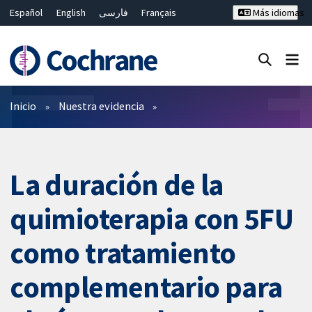
Español
English
فارسی
Français
Más idiomas
Русский
Hrvatski
Deutsch
Bahasa Malaysia
ไทย
繁體中文
简体中文
Cerrar búsqueda ✖
Filtros
Inicio
Nuestra evidencia
La duración de la
quimioterapia con 5FU
como tratamiento
complementario para