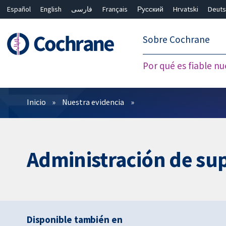
Español
English
فارسی
Français
Русский
Hrvatski
Deuts
繁體中文
简体中文
Sobre Cochrane
Por qué es fiable nu
Filtros
Inicio
Nuestra evidencia
Administración de sup
Disponible también en