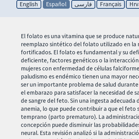
English
Español
فارسی
Français
Hrv
El folato es una vitamina que se produce natur
reemplazo sintético del folato utilizado en l
fortificados. El folato es fundamental y su de
deficiente, factores genéticos o la interacció
mujeres con enfermedad de células falciformes
paludismo es endémico tienen una mayor nece
ser un importante problema de salud durante 
el embarazo para satisfacer la necesidad de sa
de sangre del feto. Sin una ingesta adecuada 
anemia, lo que puede contribuir a que el fet
temprano (parto prematuro). La administració
concepción puede disminuir las probabilidades
neural. Esta revisión analizó si la administrac