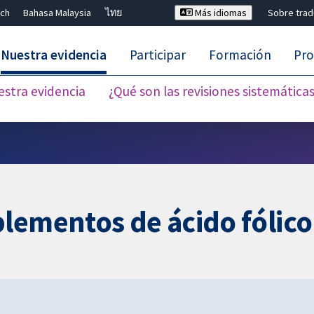
ch
Bahasa Malaysia
ไทย
Más idiomas
Sobre tra
Nuestra evidencia
Participar
Formación
Pro
estra evidencia
¿Qué son las revisiones sistemática
Cerrar búsqueda ✖
lementos de ácido fólico