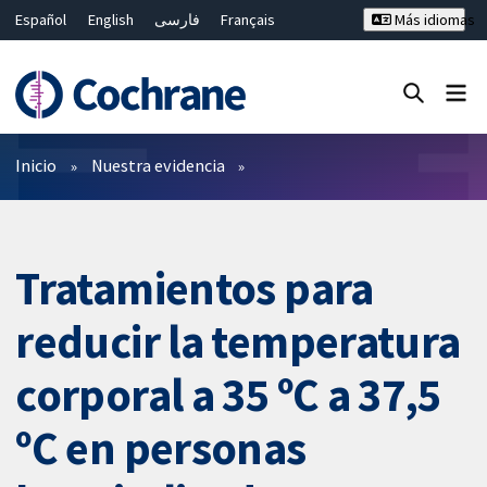
Español
English
فارسی
Français
Más idiomas
Русский
Hrvatski
Deutsch
Bahasa Malaysia
ไทย
繁體中文
简体中文
Cerrar búsqueda ✖
Filtros
Inicio
Nuestra evidencia
Tratamientos para
reducir la temperatura
corporal a 35 ºC a 37,5
ºC en personas