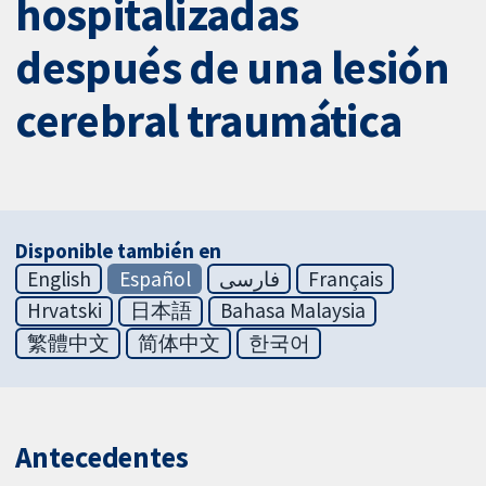
hospitalizadas
después de una lesión
cerebral traumática
Disponible también en
English
Español
فارسی
Français
Hrvatski
日本語
Bahasa Malaysia
繁體中文
简体中文
한국어
Antecedentes