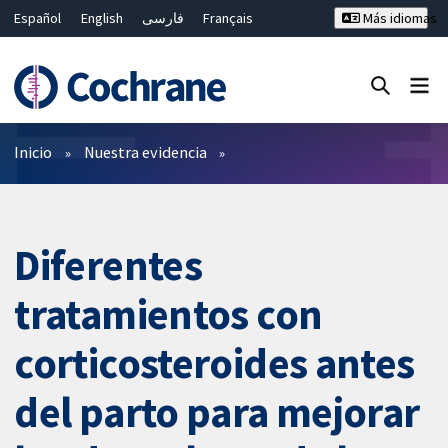
Español
English
فارسی
Français
Más idiomas
Русский
Hrvatski
Deutsch
Bahasa Malaysia
ไทย
繁體中文
简体中文
Cerrar búsqueda ✖
Filtros
Inicio
Nuestra evidencia
Diferentes
tratamientos con
corticosteroides antes
del parto para mejorar