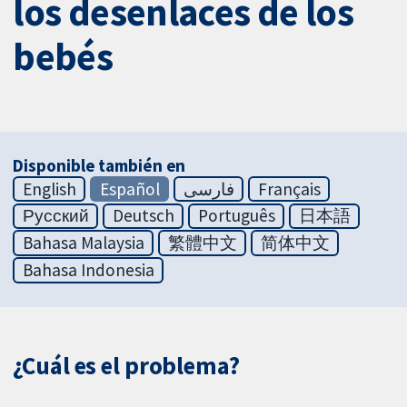
los desenlaces de los
bebés
Disponible también en
English
Español
فارسی
Français
Русский
Deutsch
Português
日本語
Bahasa Malaysia
繁體中文
简体中文
Bahasa Indonesia
¿Cuál es el problema?