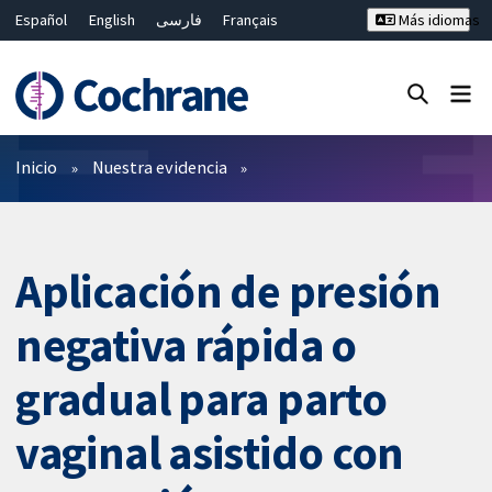
Español
English
فارسی
Français
Más idiomas
Русский
Hrvatski
Deutsch
Bahasa Malaysia
ไทย
繁體中文
简体中文
Cerrar búsqueda ✖
Filtros
Inicio
Nuestra evidencia
Aplicación de presión
negativa rápida o
gradual para parto
vaginal asistido con