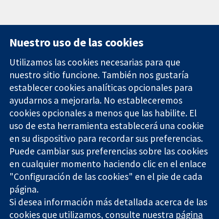
Nuestro uso de las cookies
Utilizamos las cookies necesarias para que
nuestro sitio funcione. También nos gustaría
11-13 Cavendish
Contacto
establecer cookies analíticas opcionales para
Square
Noticias
ayudarnos a mejorarla. No estableceremos
Evidencia fiable.
Londres
Prensa
Decisiones
cookies opcionales a menos que las habilite. El
W1G 0AN
Sobre
informadas.
Reino Unido
nosotros
uso de esta herramienta establecerá una cookie
Mejor salud.
Empleo
en su dispositivo para recordar sus preferencias.
Cochrane
Puede cambiar sus preferencias sobre las cookies
Library
en cualquier momento haciendo clic en el enlace
"Configuración de las cookies" en el pie de cada
página.
The Cochrane Collaboration is a charity (no. 1045921) and a
Si desea información más detallada acerca de las
company limited by guarantee (no. 03044323) registered in
cookies que utilizamos, consulte nuestra
página
England & Wales. VAT registration number GB 718 2127 49.