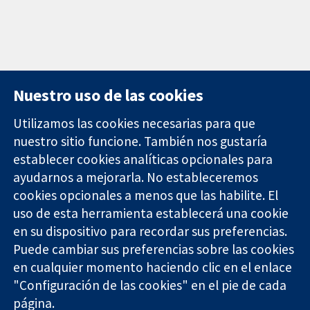
Nuestro uso de las cookies
Utilizamos las cookies necesarias para que
nuestro sitio funcione. También nos gustaría
11-13 Cavendish
Contacto
establecer cookies analíticas opcionales para
Square
Noticias
ayudarnos a mejorarla. No estableceremos
Evidencia fiable.
Londres
Prensa
Decisiones
cookies opcionales a menos que las habilite. El
W1G 0AN
Sobre
informadas.
Reino Unido
nosotros
uso de esta herramienta establecerá una cookie
Mejor salud.
Empleo
en su dispositivo para recordar sus preferencias.
Cochrane
Puede cambiar sus preferencias sobre las cookies
Library
en cualquier momento haciendo clic en el enlace
"Configuración de las cookies" en el pie de cada
página.
The Cochrane Collaboration is a charity (no. 1045921) and a