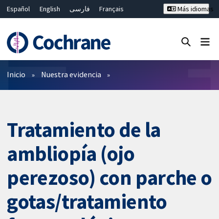
Español
English
فارسی
Français
Más idiomas
Русский
Hrvatski
Deutsch
Bahasa Malaysia
ไทย
繁體中文
简体中文
Cerrar búsqueda ✖
Filtros
Inicio
Nuestra evidencia
Tratamiento de la
ambliopía (ojo
perezoso) con parche o
gotas/tratamiento