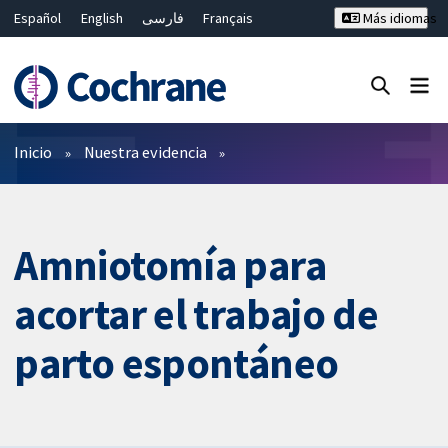
Español
English
فارسی
Français
Más idiomas
Русский
Hrvatski
Deutsch
Bahasa Malaysia
ไทย
繁體中文
简体中文
Cerrar búsqueda ✖
Filtros
Inicio
Nuestra evidencia
Amniotomía para
acortar el trabajo de
parto espontáneo