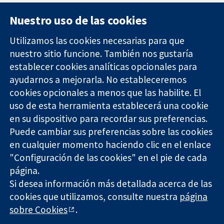
Nuestro uso de las cookies
Utilizamos las cookies necesarias para que
nuestro sitio funcione. También nos gustaría
11-13 Cavendish
Contacto
establecer cookies analíticas opcionales para
Square
Noticias
ayudarnos a mejorarla. No estableceremos
Evidencia fiable.
Londres
Prensa
Decisiones
W1G 0AN
Sobre
cookies opcionales a menos que las habilite. El
informadas.
Reino Unido
nosotros
uso de esta herramienta establecerá una cookie
Mejor salud.
Empleo
en su dispositivo para recordar sus preferencias.
Cochrane
Puede cambiar sus preferencias sobre las cookies
Library
en cualquier momento haciendo clic en el enlace
"Configuración de las cookies" en el pie de cada
página.
The Cochrane Collaboration is a charity (no. 1045921) and a
Si desea información más detallada acerca de las
company limited by guarantee (no. 03044323) registered in
England & Wales. VAT registration number GB 718 2127 49.
cookies que utilizamos, consulte nuestra
página
sobre Cookies
.
Copyright © 2026 The Cochrane Collaboration