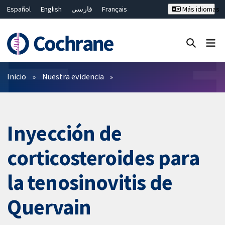
Español
English
فارسی
Français
Más idiomas
Русский
Hrvatski
Deutsch
Bahasa Malaysia
ไทย
繁體中文
简体中文
Cerrar búsqueda ✖
Filtros
Inicio
Nuestra evidencia
Inyección de
corticosteroides para
la tenosinovitis de
Quervain