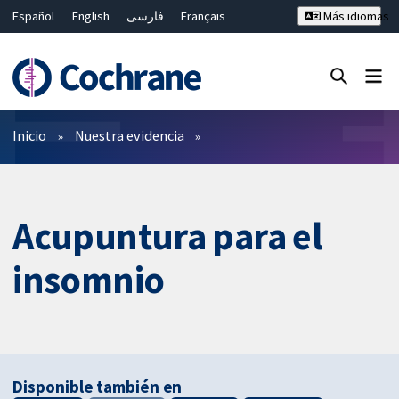
Español
English
فارسی
Français
Más idiomas
Русский
Hrvatski
Deutsch
Bahasa Malaysia
ไทย
繁體中文
简体中文
Cerrar búsqueda ✖
Filtros
Inicio
Nuestra evidencia
Acupuntura para el
insomnio
Disponible también en