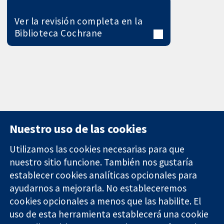
Ver la revisión completa en la
Biblioteca Cochrane
Nuestro uso de las cookies
Utilizamos las cookies necesarias para que
nuestro sitio funcione. También nos gustaría
11-13 Cavendish
Contacto
establecer cookies analíticas opcionales para
Square
Noticias
ayudarnos a mejorarla. No estableceremos
Evidencia fiable.
Londres
Prensa
Decisiones
cookies opcionales a menos que las habilite. El
W1G 0AN
Sobre
informadas.
Reino Unido
nosotros
uso de esta herramienta establecerá una cookie
Mejor salud.
Empleo