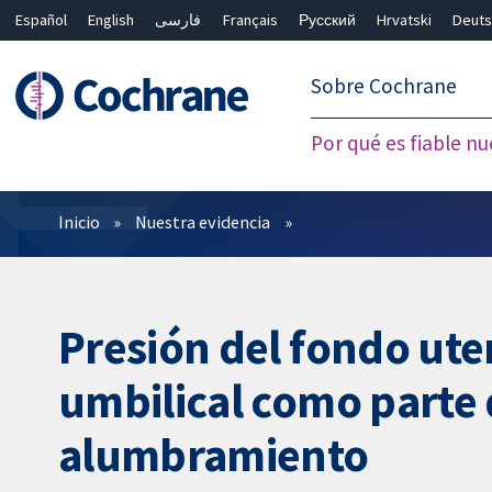
Español
English
فارسی
Français
Русский
Hrvatski
Deuts
繁體中文
简体中文
Sobre Cochrane
Por qué es fiable nu
Filtros
Inicio
Nuestra evidencia
Presión del fondo ute
umbilical como parte 
alumbramiento