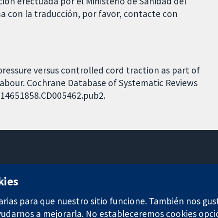
ción efectuada por el Ministerio de Sanidad del
a con la traducción, por favor, contacte con
essure versus controlled cord traction as part of
labour. Cochrane Database of Systematic Reviews
02/14651858.CD005462.pub2.
11-13 Cavendish Square
kies
Londres
W1G 0AN
arias para que nuestro sitio funcione. También nos gus
Reino Unido
ayudarnos a mejorarla. No estableceremos cookies opci