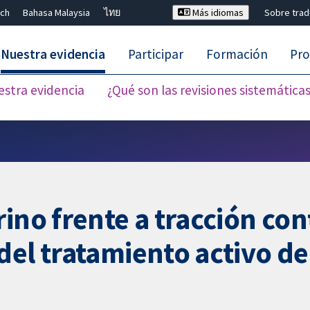
ch
Bahasa Malaysia
ไทย
Más idiomas
Sobre tra
Nuestra evidencia
Participar
Formación
Pro
estra evidencia
¿Qué son las revisiones sistemática
Cerrar búsqueda ✖
rino frente a tracción co
del tratamiento activo de