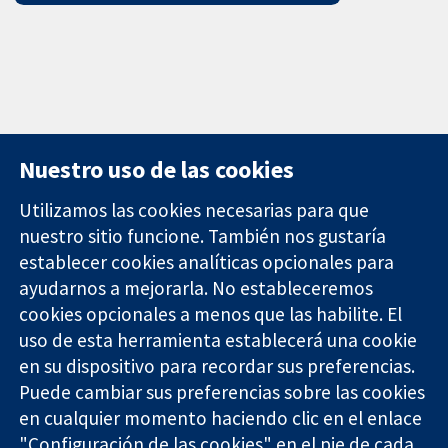
Nuestro uso de las cookies
Utilizamos las cookies necesarias para que
nuestro sitio funcione. También nos gustaría
11-13 Cavendish
Contacto
establecer cookies analíticas opcionales para
Square
Noticias
ayudarnos a mejorarla. No estableceremos
Evidencia fiable.
Londres
Prensa
Decisiones
cookies opcionales a menos que las habilite. El
W1G 0AN
Sobre
informadas.
Reino Unido
nosotros
uso de esta herramienta establecerá una cookie
Mejor salud.
Empleo
en su dispositivo para recordar sus preferencias.
Cochrane
Puede cambiar sus preferencias sobre las cookies
Library
en cualquier momento haciendo clic en el enlace
"Configuración de las cookies" en el pie de cada