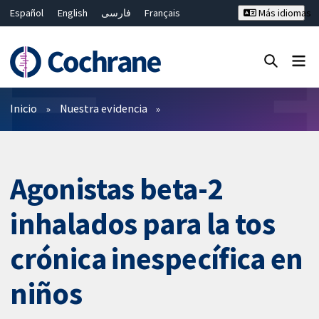
Español
English
فارسی
Français
Más idiomas
Русский
Hrvatski
Deutsch
Bahasa Malaysia
ไทย
繁體中文
简体中文
Cerrar búsqueda ✖
Filtros
Inicio
Nuestra evidencia
Agonistas beta-2
inhalados para la tos
crónica inespecífica en
niños