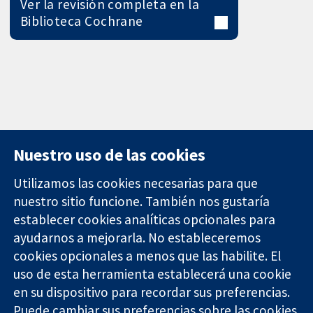
Ver la revisión completa en la
Biblioteca Cochrane
Nuestro uso de las cookies
Utilizamos las cookies necesarias para que
nuestro sitio funcione. También nos gustaría
11-13 Cavendish
Contacto
establecer cookies analíticas opcionales para
Square
Noticias
ayudarnos a mejorarla. No estableceremos
Evidencia fiable.
Londres
Prensa
Decisiones
cookies opcionales a menos que las habilite. El
W1G 0AN
Sobre
informadas.
Reino Unido
nosotros
uso de esta herramienta establecerá una cookie
Mejor salud.
Empleo
en su dispositivo para recordar sus preferencias.
Cochrane
Puede cambiar sus preferencias sobre las cookies