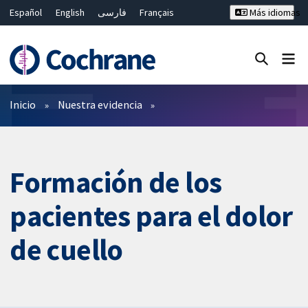
Español
English
فارسی
Français
Más idiomas
Русский
Hrvatski
Deutsch
Bahasa Malaysia
ไทย
繁體中文
简体中文
Cerrar búsqueda ✖
Filtros
Inicio
Nuestra evidencia
Formación de los
pacientes para el dolor
de cuello