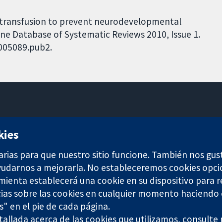
e transfusion to prevent neurodevelopmental
ane Database of Systematic Reviews 2010, Issue 1.
D005089.pub2.
11-13 Cavendish Square
kies
Londres
W1G 0AN
arias para que nuestro sitio funcione. También nos gus
Reino Unido
ayudarnos a mejorarla. No estableceremos cookies opci
amienta establecerá una cookie en su dispositivo para r
ias sobre las cookies en cualquier momento haciendo c
s" en el pie de cada página.
allada acerca de las cookies que utilizamos, consulte
any limited by guarantee (no. 03044323) registered in England & W