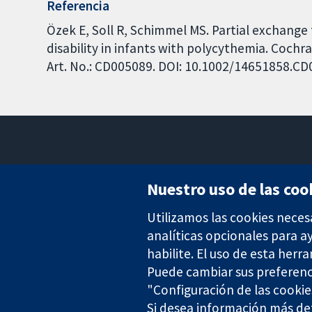
Referencia
Özek E, Soll R, Schimmel MS. Partial exchang
disability in infants with polycythemia. Cochr
Art. No.: CD005089. DOI: 10.1002/14651858.C
Nuestro uso de las coo
Utilizamos las cookies neces
Evidencia fiable.
Decisiones informadas.
analíticas opcionales para 
Mejor salud.
habilite. El uso de esta herr
Puede cambiar sus preferenc
"Configuración de las cookie
Si desea información más det
The Cochrane Collaboration is a charity (no. 1045921) and a comp