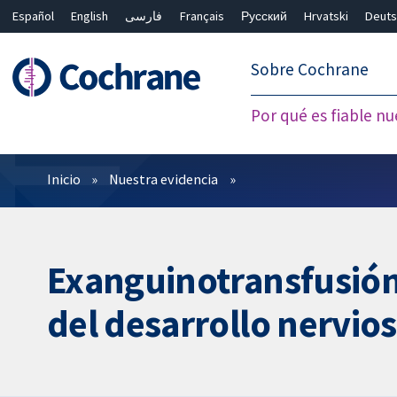
Español
English
فارسی
Français
Русский
Hrvatski
Deuts
繁體中文
简体中文
Sobre Cochrane
Por qué es fiable nu
Filtros
Inicio
Nuestra evidencia
Exanguinotransfusión 
del desarrollo nervios