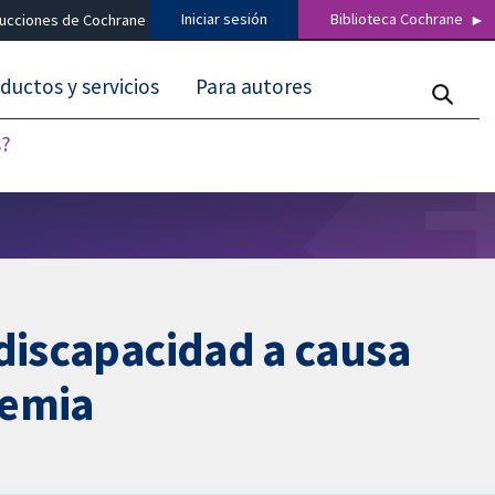
Iniciar sesión
Biblioteca Cochrane
ducciones de Cochrane
ductos y servicios
Para autores
s?
 discapacidad a causa
temia