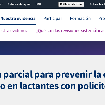
ch
Bahasa Malaysia
ไทย
Más idiomas
Sobre tra
Nuestra evidencia
Participar
Formación
Pro
estra evidencia
¿Qué son las revisiones sistemática
Cerrar búsqueda ✖
parcial para prevenir la
o en lactantes con polici