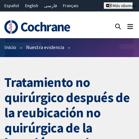
Español
English
فارسی
Français
Más idiomas
Русский
Hrvatski
Deutsch
Bahasa Malaysia
ไทย
繁體中文
简体中文
Cerrar búsqueda ✖
Filtros
Inicio
Nuestra evidencia
Tratamiento no
quirúrgico después de
la reubicación no
quirúrgica de la