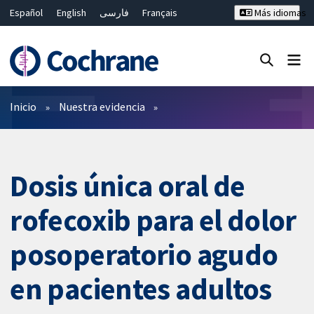
Español
English
فارسی
Français
Más idiomas
Русский
Hrvatski
Deutsch
Bahasa Malaysia
ไทย
繁體中文
简体中文
Cerrar búsqueda ✖
Filtros
Inicio
Nuestra evidencia
Dosis única oral de
rofecoxib para el dolor
posoperatorio agudo
en pacientes adultos