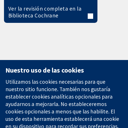
Ver la revisión completa en la
Biblioteca Cochrane
Nuestro uso de las cookies
Utilizamos las cookies necesarias para que
nuestro sitio funcione. También nos gustaría
11-13 Cavendish
Contacto
establecer cookies analíticas opcionales para
Square
Noticias
ayudarnos a mejorarla. No estableceremos
Evidencia fiable.
Londres
Prensa
Decisiones
cookies opcionales a menos que las habilite. El
W1G 0AN
Sobre
informadas.
Reino Unido
nosotros
uso de esta herramienta establecerá una cookie
Mejor salud.
Empleo
en su dispositivo para recordar sus preferencias.