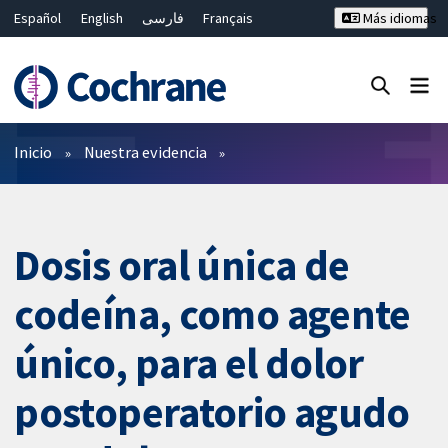
Español
English
فارسی
Français
Más idiomas
Русский
Hrvatski
Deutsch
Bahasa Malaysia
ไทย
繁體中文
简体中文
Cerrar búsqueda ✖
Filtros
Inicio
Nuestra evidencia
Dosis oral única de
codeína, como agente
único, para el dolor
postoperatorio agudo