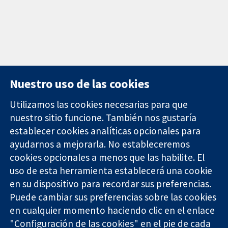
Nuestro uso de las cookies
Utilizamos las cookies necesarias para que
nuestro sitio funcione. También nos gustaría
11-13 Cavendish
Contacto
establecer cookies analíticas opcionales para
Square
Noticias
ayudarnos a mejorarla. No estableceremos
Evidencia fiable.
Londres
Prensa
Decisiones
cookies opcionales a menos que las habilite. El
W1G 0AN
Sobre
informadas.
Reino Unido
nosotros
uso de esta herramienta establecerá una cookie
Mejor salud.
Empleo
en su dispositivo para recordar sus preferencias.
Cochrane
Puede cambiar sus preferencias sobre las cookies
Library
en cualquier momento haciendo clic en el enlace
"Configuración de las cookies" en el pie de cada