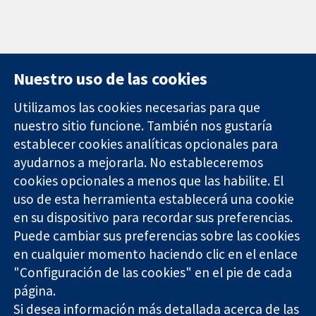
Nuestro uso de las cookies
Utilizamos las cookies necesarias para que
nuestro sitio funcione. También nos gustaría
11-13 Cavendish
Contacto
establecer cookies analíticas opcionales para
Square
Noticias
ayudarnos a mejorarla. No estableceremos
Evidencia fiable.
Londres
Prensa
Decisiones
cookies opcionales a menos que las habilite. El
W1G 0AN
Sobre
informadas.
Reino Unido
nosotros
uso de esta herramienta establecerá una cookie
Mejor salud.
Empleo
en su dispositivo para recordar sus preferencias.
Cochrane
Puede cambiar sus preferencias sobre las cookies
Library
en cualquier momento haciendo clic en el enlace
"Configuración de las cookies" en el pie de cada
página.
The Cochrane Collaboration is a charity (no. 1045921) and a
Si desea información más detallada acerca de las
company limited by guarantee (no. 03044323) registered in