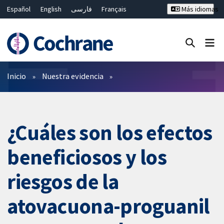
Español
English
فارسی
Français
Más idiomas
Русский
Hrvatski
Deutsch
Bahasa Malaysia
ไทย
繁體中文
简体中文
Cerrar búsqueda ✖
Filtros
Inicio
Nuestra evidencia
¿Cuáles son los efectos
beneficiosos y los
riesgos de la
atovacuona-proguanil