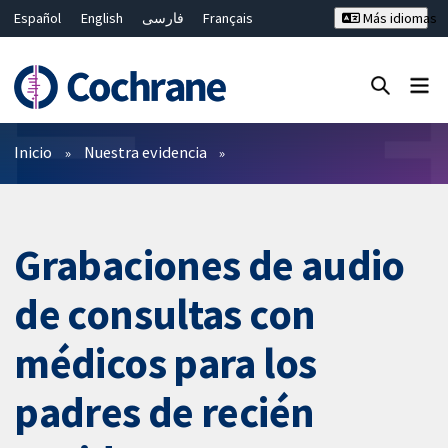
Español
English
فارسی
Français
Más idiomas
Русский
Hrvatski
Deutsch
Bahasa Malaysia
ไทย
繁體中文
简体中文
Cerrar búsqueda ✖
Filtros
Inicio
Nuestra evidencia
Grabaciones de audio
de consultas con
médicos para los
padres de recién