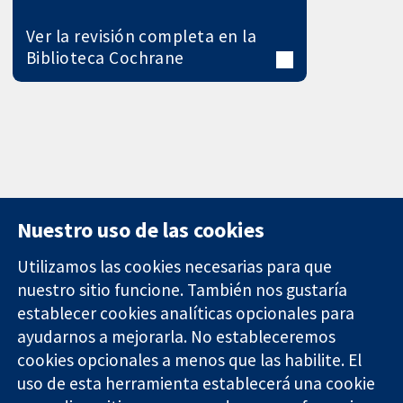
Ver la revisión completa en la
Biblioteca Cochrane
Nuestro uso de las cookies
Utilizamos las cookies necesarias para que
nuestro sitio funcione. También nos gustaría
11-13 Cavendish
Contacto
establecer cookies analíticas opcionales para
Square
Noticias
ayudarnos a mejorarla. No estableceremos
Evidencia fiable.
Londres
Prensa
Decisiones
cookies opcionales a menos que las habilite. El
W1G 0AN
Sobre
informadas.
Reino Unido
nosotros
uso de esta herramienta establecerá una cookie
Mejor salud.
Empleo