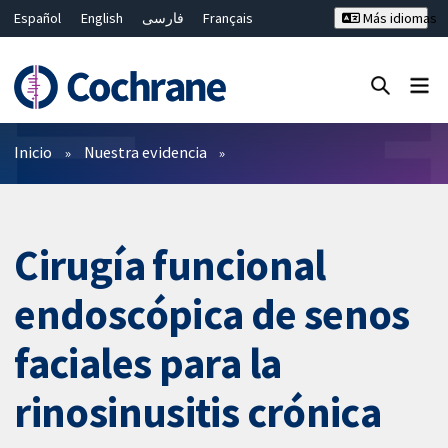
Español
English
فارسی
Français
Más idiomas
Русский
Hrvatski
Deutsch
Bahasa Malaysia
ไทย
繁體中文
简体中文
Cerrar búsqueda ✖
Filtros
Inicio
Nuestra evidencia
Cirugía funcional
endoscópica de senos
faciales para la
rinosinusitis crónica