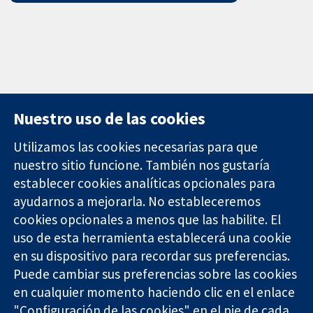
Nuestro uso de las cookies
Utilizamos las cookies necesarias para que
nuestro sitio funcione. También nos gustaría
11-13 Cavendish
Contacto
establecer cookies analíticas opcionales para
Square
Noticias
ayudarnos a mejorarla. No estableceremos
Evidencia fiable.
Londres
Prensa
Decisiones
cookies opcionales a menos que las habilite. El
W1G 0AN
Sobre
informadas.
Reino Unido
nosotros
uso de esta herramienta establecerá una cookie
Mejor salud.
Empleo
en su dispositivo para recordar sus preferencias.
Cochrane
Puede cambiar sus preferencias sobre las cookies
Library
en cualquier momento haciendo clic en el enlace
"Configuración de las cookies" en el pie de cada