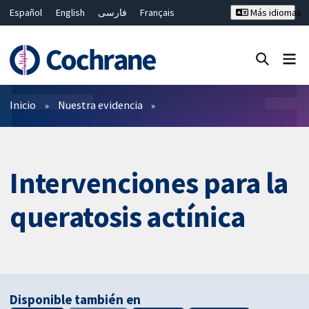
Español
English
فارسی
Français
Más idiomas
Русский
Hrvatski
Deutsch
Bahasa Malaysia
ไทย
繁體中文
简体中文
Cerrar búsqueda ✖
Filtros
Inicio
Nuestra evidencia
Intervenciones para la
queratosis actínica
Disponible también en