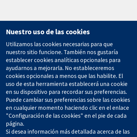
Nuestro uso de las cookies
Utilizamos las cookies necesarias para que
nuestro sitio funcione. También nos gustaría
11-13 Cavendish
Contacto
establecer cookies analíticas opcionales para
Square
Noticias
ayudarnos a mejorarla. No estableceremos
Evidencia fiable.
Londres
Prensa
Decisiones
cookies opcionales a menos que las habilite. El
W1G 0AN
Sobre
informadas.
Reino Unido
nosotros
uso de esta herramienta establecerá una cookie
Mejor salud.
Empleo
en su dispositivo para recordar sus preferencias.
Cochrane
Puede cambiar sus preferencias sobre las cookies
Library
en cualquier momento haciendo clic en el enlace
"Configuración de las cookies" en el pie de cada
página.
The Cochrane Collaboration is a charity (no. 1045921) and a
Si desea información más detallada acerca de las
company limited by guarantee (no. 03044323) registered in