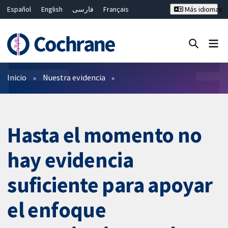
Español
English
فارسی
Français
Más idiomas
Русский
Hrvatski
Deutsch
Bahasa Malaysia
ไทย
繁體中文
简体中文
Cerrar búsqueda ✖
Filtros
Inicio
Nuestra evidencia
Hasta el momento no
hay evidencia
suficiente para apoyar
el enfoque