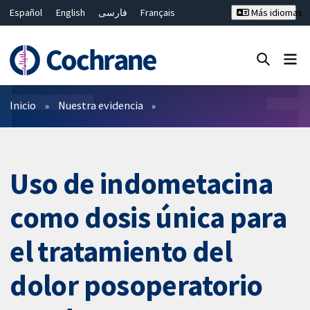
Español
English
فارسی
Français
Más idiomas
Русский
Hrvatski
Deutsch
Bahasa Malaysia
ไทย
繁體中文
简体中文
Cerrar búsqueda ✖
Filtros
Inicio
Nuestra evidencia
Uso de indometacina
como dosis única para
el tratamiento del
dolor posoperatorio