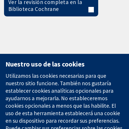
Ver la revisión completa en la
Biblioteca Cochrane
Nuestro uso de las cookies
Utilizamos las cookies necesarias para que
nuestro sitio funcione. También nos gustaría
11-13 Cavendish
Contacto
establecer cookies analíticas opcionales para
Square
Noticias
ayudarnos a mejorarla. No estableceremos
Evidencia fiable.
Londres
Prensa
Decisiones
cookies opcionales a menos que las habilite. El
W1G 0AN
Sobre
informadas.
Reino Unido
nosotros
uso de esta herramienta establecerá una cookie
Mejor salud.
Empleo
en su dispositivo para recordar sus preferencias.
Cochrane
Puede cambiar sus preferencias sobre las cookies