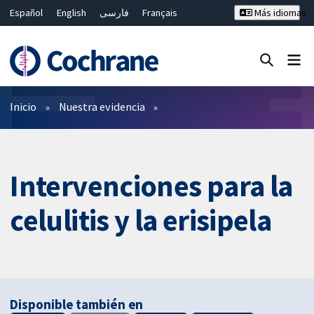
Español
English
فارسی
Français
Más idiomas
Русский
Hrvatski
Deutsch
Bahasa Malaysia
ไทย
繁體中文
简体中文
Cerrar búsqueda ✖
Filtros
Inicio
Nuestra evidencia
Intervenciones para la
celulitis y la erisipela
Disponible también en