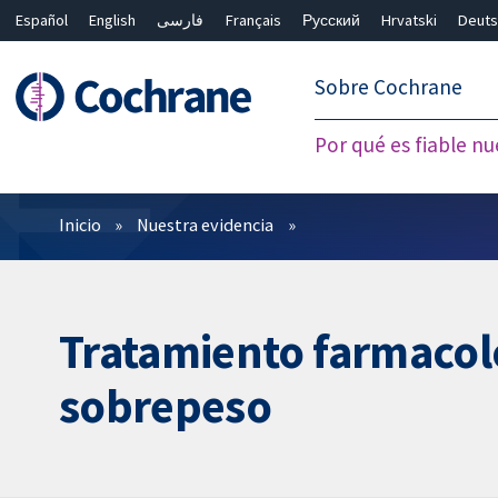
Español
English
فارسی
Français
Русский
Hrvatski
Deuts
繁體中文
简体中文
Sobre Cochrane
Por qué es fiable nu
Filtros
Inicio
Nuestra evidencia
Tratamiento farmacoló
sobrepeso