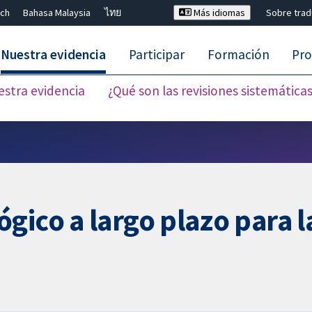
ch
Bahasa Malaysia
ไทย
Más idiomas
Sobre tra
Nuestra evidencia
Participar
Formación
Pro
estra evidencia
¿Qué son las revisiones sistemática
Cerrar búsqueda ✖
gico a largo plazo para l