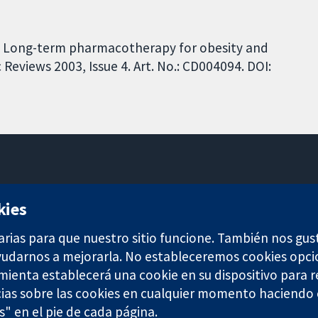
CW. Long-term pharmacotherapy for obesity and
eviews 2003, Issue 4. Art. No.: CD004094. DOI:
11-13 Cavendish Square
kies
Londres
W1G 0AN
arias para que nuestro sitio funcione. También nos gus
Reino Unido
ayudarnos a mejorarla. No estableceremos cookies opci
amienta establecerá una cookie en su dispositivo para r
ias sobre las cookies en cualquier momento haciendo c
s" en el pie de cada página.