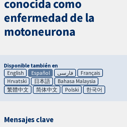
conocida como
enfermedad de la
motoneurona
Disponible también en
English
Español
فارسی
Français
Hrvatski
日本語
Bahasa Malaysia
繁體中文
简体中文
Polski
한국어
Mensajes clave