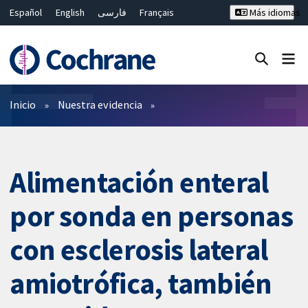
Español
English
فارسی
Français
Más idiomas
Русский
Hrvatski
Deutsch
Bahasa Malaysia
ไทย
繁體中文
简体中文
Cerrar búsqueda ✖
Filtros
Inicio
Nuestra evidencia
Alimentación enteral
por sonda en personas
con esclerosis lateral
amiotrófica, también