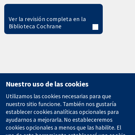
Ver la revisión completa en la
Biblioteca Cochrane
Nuestro uso de las cookies
Utilizamos las cookies necesarias para que
nuestro sitio funcione. También nos gustaría
11-13 Cavendish
Contacto
establecer cookies analíticas opcionales para
Square
Noticias
ayudarnos a mejorarla. No estableceremos
Evidencia fiable.
Londres
Prensa
Decisiones
cookies opcionales a menos que las habilite. El
W1G 0AN
Sobre
informadas.
Reino Unido
nosotros