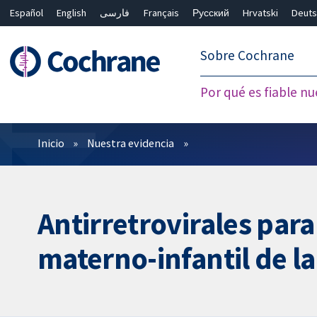
Español
English
فارسی
Français
Русский
Hrvatski
Deuts
繁體中文
简体中文
Sobre Cochrane
Por qué es fiable nu
Filtros
Inicio
Nuestra evidencia
Antirretrovirales para
materno-infantil de la