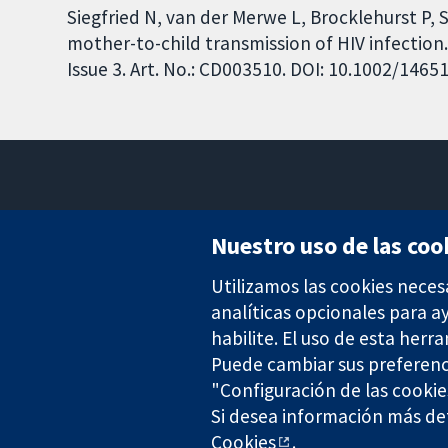
Siegfried N, van der Merwe L, Brocklehurst P, Si
mother-to-child transmission of HIV infectio
Issue 3. Art. No.: CD003510. DOI: 10.1002/146
Nuestro uso de las coo
Utilizamos las cookies neces
Evidencia fiable.
Decisiones informadas.
analíticas opcionales para 
Mejor salud.
habilite. El uso de esta herr
Puede cambiar sus preferenc
"Configuración de las cookie
Si desea información más det
The Cochrane Collaboration is a charity (no. 1045921) and a comp
Cookies
.