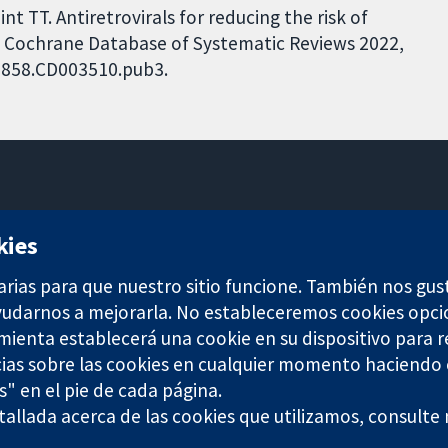
nt TT. Antiretrovirals for reducing the risk of
n. Cochrane Database of Systematic Reviews 2022,
51858.CD003510.pub3.
11-13 Cavendish Square
kies
Londres
W1G 0AN
arias para que nuestro sitio funcione. También nos gus
Reino Unido
ayudarnos a mejorarla. No estableceremos cookies opci
amienta establecerá una cookie en su dispositivo para r
ias sobre las cookies en cualquier momento haciendo c
s" en el pie de cada página.
allada acerca de las cookies que utilizamos, consulte
any limited by guarantee (no. 03044323) registered in England & W