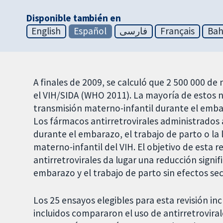
Disponible también en
English
Español
فارسی
Français
Bah
A finales de 2009, se calculó que 2 500 000 d
el VIH/SIDA (WHO 2011). La mayoría de estos n
transmisión materno-infantil durante el embar
Los fármacos antirretrovirales administrados a
durante el embarazo, el trabajo de parto o la
materno-infantil del VIH. El objetivo de esta 
antirretrovirales da lugar una reducción signif
embarazo y el trabajo de parto sin efectos se
Los 25 ensayos elegibles para esta revisión in
incluidos compararon el uso de antirretrovir