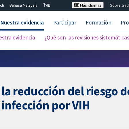
ch
Bahasa Malaysia
ไทย
Más idiomas
Sobre tra
Nuestra evidencia
Participar
Formación
Pro
estra evidencia
¿Qué son las revisiones sistemática
Cerrar búsqueda ✖
 la reducción del riesgo 
 infección por VIH