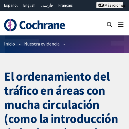
Español
English
فارسی
Français
Más idiomas
Русский
Hrvatski
Deutsch
Bahasa Malaysia
ไทย
繁體中文
简体中文
Cerrar búsqueda ✖
Filtros
Inicio
Nuestra evidencia
El ordenamiento del
tráfico en áreas con
mucha circulación
(como la introducción