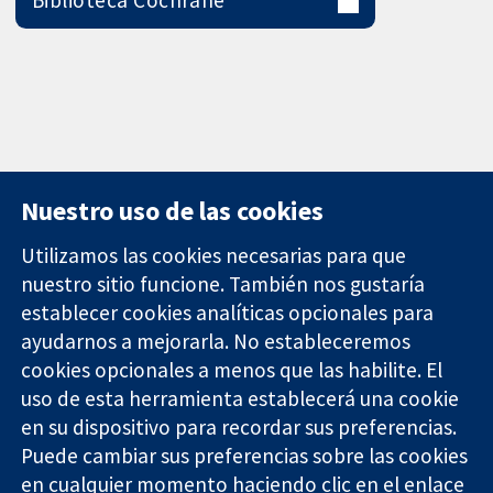
Nuestro uso de las cookies
Utilizamos las cookies necesarias para que
nuestro sitio funcione. También nos gustaría
11-13 Cavendish
Contacto
establecer cookies analíticas opcionales para
Square
Noticias
ayudarnos a mejorarla. No estableceremos
Evidencia fiable.
Londres
Prensa
Decisiones
W1G 0AN
Sobre
cookies opcionales a menos que las habilite. El
informadas.
Reino Unido
nosotros
uso de esta herramienta establecerá una cookie
Mejor salud.
Empleo
en su dispositivo para recordar sus preferencias.
Cochrane
Puede cambiar sus preferencias sobre las cookies
Library
en cualquier momento haciendo clic en el enlace