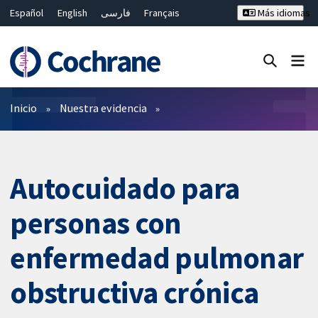
Español
English
فارسی
Français
Más idiomas
Русский
Hrvatski
Deutsch
Bahasa Malaysia
ไทย
繁體中文
简体中文
Cerrar búsqueda ✖
Filtros
Inicio
Nuestra evidencia
Autocuidado para
personas con
enfermedad pulmonar
obstructiva crónica