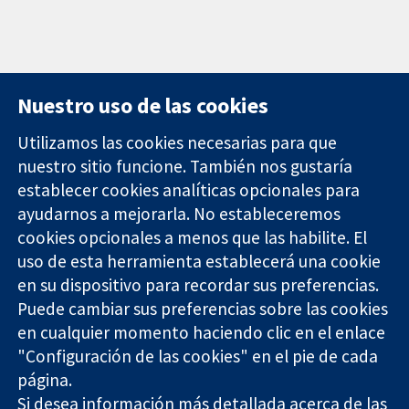
Nuestro uso de las cookies
Utilizamos las cookies necesarias para que
nuestro sitio funcione. También nos gustaría
11-13 Cavendish
Contacto
establecer cookies analíticas opcionales para
Square
Noticias
ayudarnos a mejorarla. No estableceremos
Evidencia fiable.
Londres
Prensa
Decisiones
cookies opcionales a menos que las habilite. El
W1G 0AN
Sobre
informadas.
Reino Unido
nosotros
uso de esta herramienta establecerá una cookie
Mejor salud.
Empleo
en su dispositivo para recordar sus preferencias.
Cochrane
Puede cambiar sus preferencias sobre las cookies
Library
en cualquier momento haciendo clic en el enlace
"Configuración de las cookies" en el pie de cada
página.
The Cochrane Collaboration is a charity (no. 1045921) and a
Si desea información más detallada acerca de las
company limited by guarantee (no. 03044323) registered in