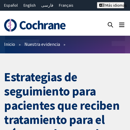
Español
English
فارسی
Français
Más idiomas
Русский
Hrvatski
Deutsch
Bahasa Malaysia
ไทย
繁體中文
简体中文
Cerrar búsqueda ✖
Filtros
Inicio
Nuestra evidencia
Estrategias de
seguimiento para
pacientes que reciben
tratamiento para el