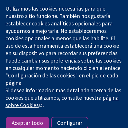
Utilizamos las cookies necesarias para que
nuestro sitio funcione. También nos gustaría
11-13 Cavendish
Contacto
establecer cookies analíticas opcionales para
Square
Noticias
Evidencia fiable.
ayudarnos a mejorarla. No estableceremos
Londres
Prensa
Decisiones
W1G 0AN
Sobre
cookies opcionales a menos que las habilite. El
informadas.
Reino Unido
nosotros
uso de esta herramienta establecerá una cookie
Mejor salud.
Empleo
en su dispositivo para recordar sus preferencias.
Cochrane
Puede cambiar sus preferencias sobre las cookies
Library
en cualquier momento haciendo clic en el enlace
"Configuración de las cookies" en el pie de cada
página.
The Cochrane Collaboration is a charity (no. 1045921) and a
Si desea información más detallada acerca de las
company limited by guarantee (no. 03044323) registered in
England & Wales. VAT registration number GB 718 2127 49.
cookies que utilizamos, consulte nuestra
página
sobre Cookies
.
Copyright © 2026 The Cochrane Collaboration
Términos y condiciones del sitio web
|
Responsabilidades
|
Privacidad
|
Política de cookies
|
Configuración de cookies
Aceptar todo
Configurar