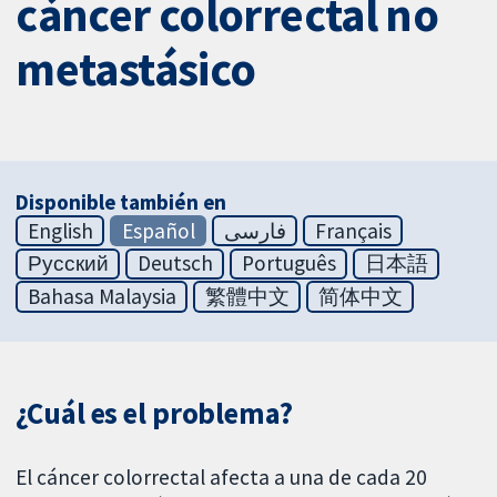
cáncer colorrectal no
metastásico
Disponible también en
English
Español
فارسی
Français
Русский
Deutsch
Português
日本語
Bahasa Malaysia
繁體中文
简体中文
¿Cuál es el problema?
El cáncer colorrectal afecta a una de cada 20