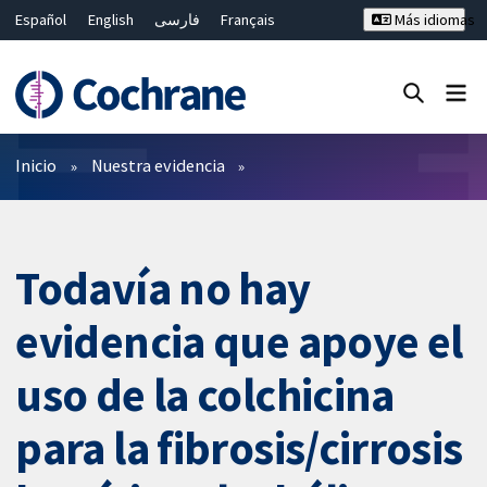
Español
English
فارسی
Français
Más idiomas
Русский
Hrvatski
Deutsch
Bahasa Malaysia
ไทย
繁體中文
简体中文
Cerrar búsqueda ✖
Filtros
Inicio
Nuestra evidencia
Todavía no hay
evidencia que apoye el
uso de la colchicina
para la fibrosis/cirrosis