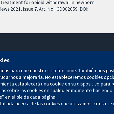
d treatment for opioid withdrawal in newborn
ws 2021, Issue 7. Art. No.: CD002059. DOI:
11-13 Cavendish Square
kies
Londres
W1G 0AN
arias para que nuestro sitio funcione. También nos gus
Reino Unido
ayudarnos a mejorarla. No estableceremos cookies opci
amienta establecerá una cookie en su dispositivo para r
ias sobre las cookies en cualquier momento haciendo c
s" en el pie de cada página.
allada acerca de las cookies que utilizamos, consulte
any limited by guarantee (no. 03044323) registered in England & W
Términos y condiciones del sitio web
|
Responsabili