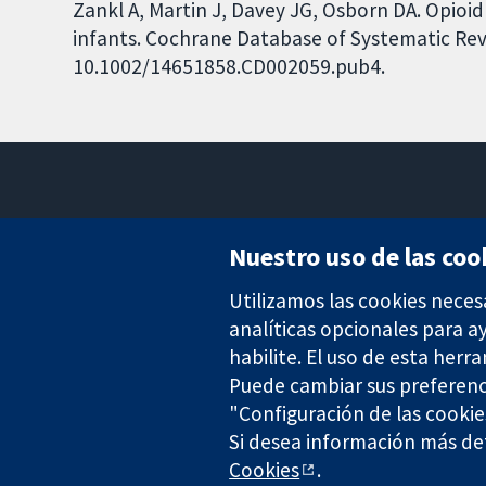
Zankl A, Martin J, Davey JG, Osborn DA. Opioi
infants. Cochrane Database of Systematic Revie
10.1002/14651858.CD002059.pub4.
Nuestro uso de las coo
Utilizamos las cookies neces
Evidencia fiable.
Decisiones informadas.
analíticas opcionales para 
Mejor salud.
habilite. El uso de esta herr
Puede cambiar sus preferenc
"Configuración de las cookie
Si desea información más det
The Cochrane Collaboration is a charity (no. 1045921) and a comp
Cookies
.
Copyright © 2026 The Cochrane Collaboration