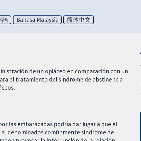
本語
Bahasa Malaysia
简体中文
dministración de un opiáceo en comparación con un
ara el tratamiento del síndrome de abstinencia
áceos.
por las embarazadas podría dar lugar a que el
ncia, denominados comúnmente síndrome de
eden provocar la interrupción de la relación