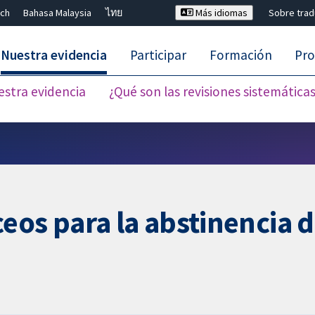
ch
Bahasa Malaysia
ไทย
Más idiomas
Sobre tra
Nuestra evidencia
Participar
Formación
Pro
estra evidencia
¿Qué son las revisiones sistemática
Cerrar búsqueda ✖
eos para la abstinencia d