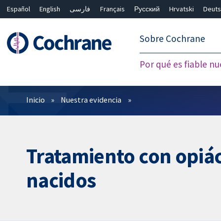
Español
English
فارسی
Français
Русский
Hrvatski
Deuts
繁體中文
简体中文
Sobre Cochrane
Por qué es fiable nu
Filtros
Inicio
Nuestra evidencia
Tratamiento con opiác
nacidos